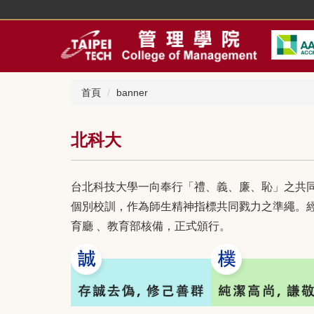
跳
到
主
要
內
容
首頁
banner
區
北科大
台北科技大學一向奉行「禮、義、廉、恥」之共
個別校訓，作為師生精神指標共同戮力之準繩。
育廳 、教育部核備，正式頒行。