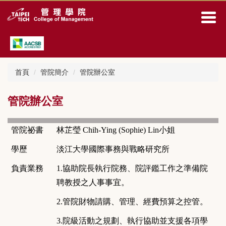
跳
到
主
要
內
容
區
首頁
管院簡介
管院辦公室
管院辦公室
管院祕書
林芷瑩
Chih-Ying (Sophie) Lin
小姐
學歷
淡江大學國際事務與戰略研究所
負責業務
1.
協助院長執行院務、院評鑑工作之準備院
聘教授之人事事宜。
2.
管院財物請購、管理、經費預算之控管。
3.
院級活動之規劃、執行協助並支援各項學