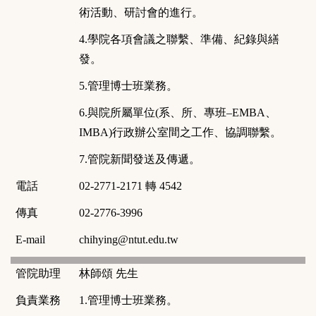
術活動、研討會的進行。
4.
學院各項會議之聯繫、準備、紀錄與繕
發。
5.
管理博士班業務。
6.
與院所屬單位
(
系、所、專班–
EMBA
、
IMBA)
行政辦公室間之工作、協調聯繫。
7.
管院新聞發送及傳遞。
電話
02-2771-2171
轉
4542
傳真
02-2776-3996
E-mail
chihying@ntut.edu.tw
管院助理
林師頌
先生
負責業務
1.
管理博士班業務。