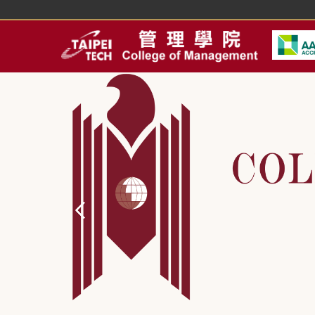
跳
到
主
要
內
容
區