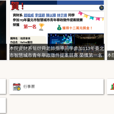
本院資財系翁頌舜老師指導同學參加113年臺北
市智慧城市青年舉政徵件提案競賽 榮獲第一名
本
行事曆