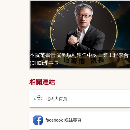
本院范書愷院長順利連任中國工業工程學會
(CIIE)理事長
相關連結
北科大首頁
facebook 粉絲專頁