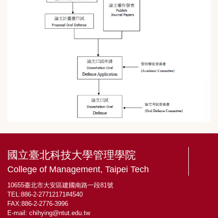
l
o
c
k
國立臺北科技大學管理學院
College of Management, Taipei Tech
10655臺北市大安區建國南路一段81號
TEL:886-2-27712171#4540
FAX:886-2-2776-3996
E-mail:
chihying@ntut.edu.tw